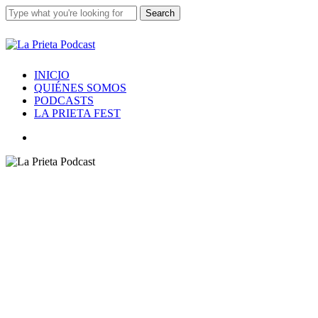
Skip
Search
to
main
Close
content
Search
Menu
INICIO
QUIÉNES SOMOS
PODCASTS
LA PRIETA FEST
twitter
facebook
youtube
instagram
spotify
tiktok
applemusic