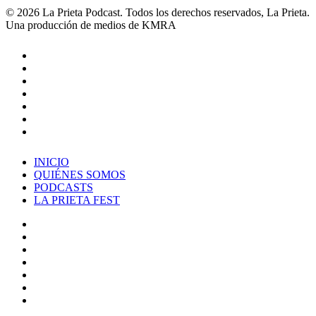
© 2026 La Prieta Podcast. Todos los derechos reservados, La Prieta.
Una producción de medios de KMRA
twitter
facebook
youtube
instagram
spotify
twitch
applemusic
Close
INICIO
Menu
QUIÉNES SOMOS
PODCASTS
LA PRIETA FEST
twitter
facebook
youtube
instagram
spotify
tiktok
applemusic